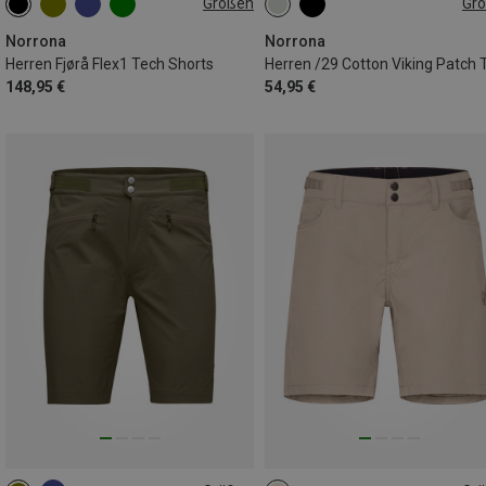
Größen
Gr
S
M
L
XL
S
M
L
XL
Norrona
Norrona
Herren Fjørå Flex1 Tech Shorts
148,95 €
54,95 €