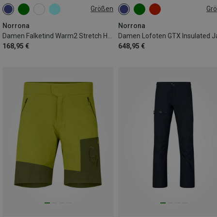
Größen
Gr
XS
S
M
L
XS
M
Norrona
Norrona
Damen Falketind Warm2 Stretch Hoodie Jacke
168,95 €
648,95 €