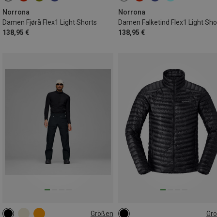
Norrona
Norrona
Damen Fjørå Flex1 Light Shorts
Damen Falketind Flex1 Light Sho
138,95 €
138,95 €
Größen
Gr