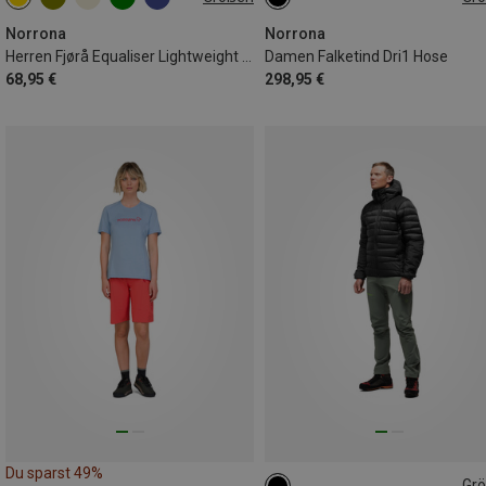
M
L
XL
XS
S
M
Norrona
Norrona
Herren Fjørå Equaliser Lightweight T-Shirt
Damen Falketind Dri1 Hose
68,95 €
298,95 €
Du sparst 49%
Gr