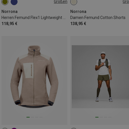
Größen
Gr
S
M
L
XL
XS
S
M
Norrona
Norrona
Herren Femund Flex1 Lightweight Shorts
Damen Femund Cotton Shorts
118,95 €
138,95 €