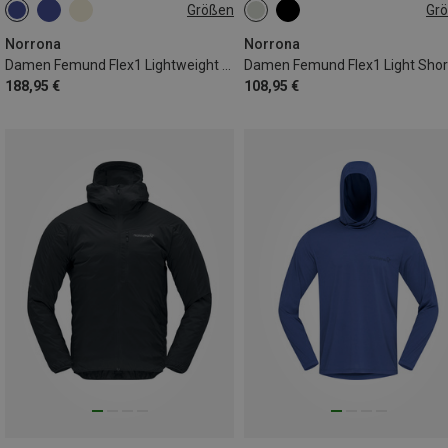
Größen
Gr
XS
S
M
L
XL
S
M
L
Norrona
Norrona
Damen Femund Flex1 Lightweight Hose
Damen Femund Flex1 Light Shor
188,95 €
108,95 €