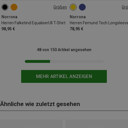
Größen
Gr
M
XL
S
M
L
XL
Norrona
Norrona
Herren Falketind EqualiserUll T-Shirt
Herren Femund Tech Longsleev
98,95 €
78,95 €
48 von 150 Artikel angesehen
MEHR ARTIKEL ANZEIGEN
Ähnliche wie zuletzt gesehen