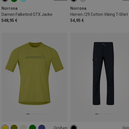
XS
S
M
L
S
M
L
Norrona
Norrona
Damen Falketind GTX Jacke
Herren /29 Cotton Viking T-Shirt
548,95 €
54,95 €
Größen
Gr