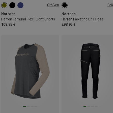
Größen
Gr
S
L
XL
S
M
Norrona
Norrona
Herren Femund Flex1 Light Shorts
Herren Falketind Dri1 Hose
108,95 €
298,95 €