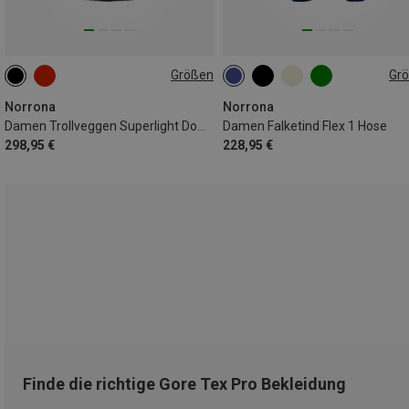
Größen
Gr
XS
M
L
XS
S
M
L
XL
Norrona
Norrona
Damen Trollveggen Superlight Down800 Hoodie Jacke
Damen Falketind Flex 1 Hose
298,95 €
228,95 €
Finde die richtige Gore Tex Pro Bekleidung