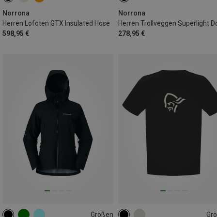
S
L
L
Norrona
Norrona
Herren Lofoten GTX Insulated Hose
598,95 €
278,95 €
Größen
Gr