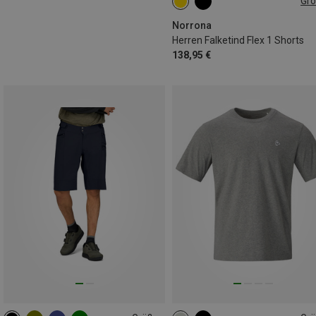
Gr
S
M
XL
Norrona
Herren Falketind Flex 1 Shorts
138,95 €