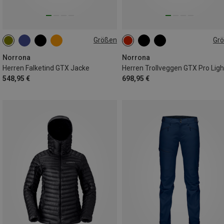
Größen
Gr
S
M
L
XL
S
M
XL
Norrona
Norrona
Herren Falketind GTX Jacke
548,95 €
698,95 €