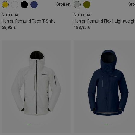
Größen
Gr
S
M
L
XL
S
M
L
XL
Norrona
Norrona
Herren Femund Tech T-Shirt
68,95 €
188,95 €