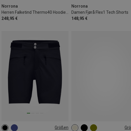
Norrona
Norrona
Herren Falketind Thermo40 Hoodie Jacke
Damen Fjørå Flex1 Tech Shorts
248,95 €
148,95 €
Größen
Gr
S
M
L
ONE SIZE