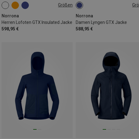
Größen
Gr
S
L
XL
XS
L
Norrona
Norrona
Herren Lofoten GTX Insulated Jacke
Damen Lyngen GTX Jacke
598,95 €
588,95 €