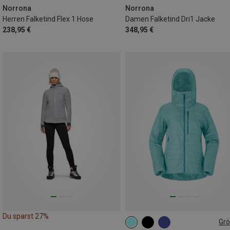
Norrona
Norrona
Herren Falketind Flex 1 Hose
Damen Falketind Dri1 Jacke
238,95 €
348,95 €
Du sparst 27%
Gr
XS
S
M
L