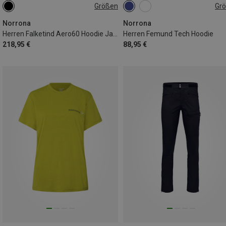
Größen
Gr
S
M
L
M
L
XL
XXL
Norrona
Norrona
Herren Falketind Aero60 Hoodie Jacke
Herren Femund Tech Hoodie
218,95 €
88,95 €