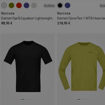
Größen
Gr
XS
S
M
L
XS
S
M
L
Norrona
Norrona
Damen Fjørå Equaliser Lightweight Longsleeve
Damen Fjora Flex 1 MTB Hose la
88,95 €
218,95 €