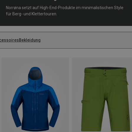
Norrøna setzt auf High-End-Produkte im minimalistischen Style
für Berg- und Klettertouren.
cessoires
Bekleidung