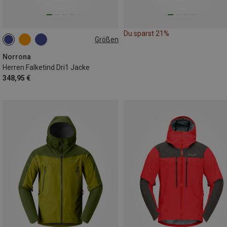
Du sparst 21%
Größen
S
M
L
XL
XXL
Norrona
Herren Falketind Dri1 Jacke
348,95 €