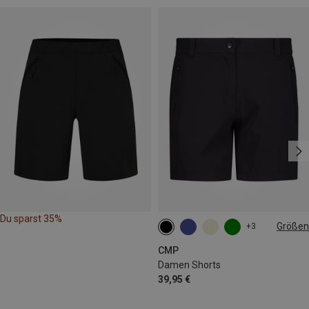
Du sparst 35%
Größen
+3
XXS
XS
S
M
L
CMP
Damen Shorts
39,95 €