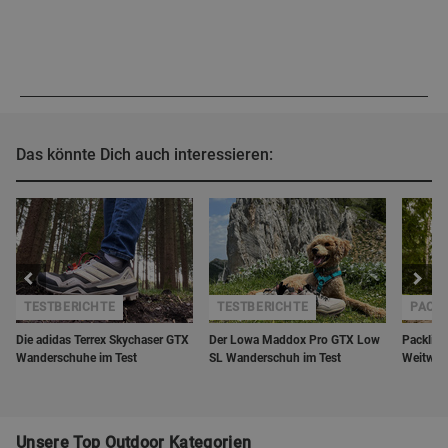
Das könnte Dich auch interessieren:
TESTBERICHTE
TESTBERICHTE
PACK
Die adidas Terrex Skychaser GTX
Der Lowa Maddox Pro GTX Low
Packlist
Wanderschuhe im Test
SL Wanderschuh im Test
Weitwand
Unsere Top Outdoor Kategorien