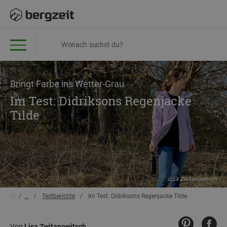
Bringt Farbe ins Wetter-Grau
Im Test: Didriksons Regenjacke
Tilde
Lisa Zwitanowitsch
...
Testberichte
Im Test: Didriksons Regenjacke Tilde
Von
Lisa Zwitanowitsch