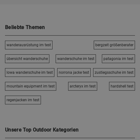
Beliebte Themen
wanderausrüstung im test
bergzeit größenberater
übersicht wanderschuhe
wanderschuhe im test
patagonia im test
lowa wanderschuhe im test
norrona jacke test
zustiegsschuhe im test
mountain equipment im test
arcteryx im test
hardshell test
regenjacken im test
Unsere Top Outdoor Kategorien