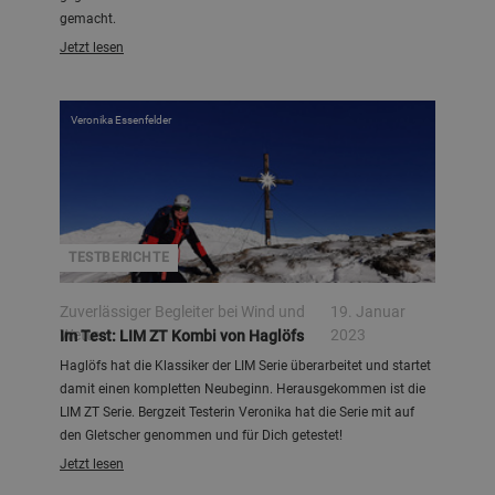
gemacht.
Jetzt lesen
Veronika Essenfelder
TESTBERICHTE
Zuverlässiger Begleiter bei Wind und
19. Januar
Wetter
2023
Im Test: LIM ZT Kombi von Haglöfs
Haglöfs hat die Klassiker der LIM Serie überarbeitet und startet
damit einen kompletten Neubeginn. Herausgekommen ist die
LIM ZT Serie. Bergzeit Testerin Veronika hat die Serie mit auf
den Gletscher genommen und für Dich getestet!
Jetzt lesen