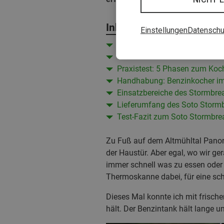
Inhalt
Einstellungen
Datenschu
Multifuel Kocher im Test: Sot
Welche Vorteile bietet der Ben
Praxistest: 5 Phasen zum Ko
Handhabung: Benzinkocher im
Einsatzbereiche des Stormbre
Lieferumfang des Soto Stormb
Test-Fazit zum Soto Stormbre
Zu Fuß auf dem Altmühltal Panora
der Haustür. Aber egal, wo wir ge
immer schnell was zu essen oder 
Thermoskanne dabei, für eine sch
Dieses Mal konnte ich mit frisch
hält. Der Benzintank hält lange u