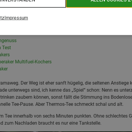
tz
Impressum
o Stormbreaker
zinbetrieb?
chgenuss
 Test
akers
eraker Multifuel-Kochers
aker
maweg. Der Weg ist eher sanft hügelig, die seltenen Anstiege
rade unterwegs sind, ich kenne das „Spiel“ schon: Nenn es unter
trinken zaubern können, sonst fällt die Stimmung ins Bodenlose.
nelle Tee-Pause. Aber Thermos-Tee schmeckt schal und alt.
em Tee innerhalb von sechs Minuten punkten. Ohne schlechtes G
nd zum Nachladen braucht es nur eine Tankstelle.