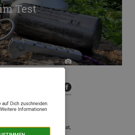
im Test
Ralf
Stefan
Beppler
inuten Lesezeit
e auf Dich zuschneiden.
. Weitere Informationen
 Stormbreaker verspricht im
e er sich im Test geschlagen hat,
ZUSTIMMEN