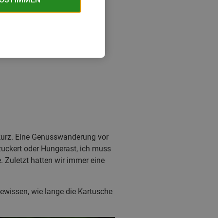
 kurz. Eine Genusswanderung vor
zuckert oder Hungerast, ich muss
 Zuletzt hatten wir immer eine
ewissen, wie lange die Kartusche