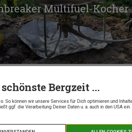
mbreaker Multifuel-Kocher 
Der Soto Stormbreaker Multifuel-Kocher im Test
schönste Bergzeit ...
7 M
. So können wir unsere Services für Dich optimieren und Inhalt
ßt ggf. die Verarbeitung Deiner Daten u. a. auch in den USA ein
n der Handhabung und effizient in puncto Verbrennung: Der Soto
artklar zu sein und funktioniert auch mit Tankstellenbenzin. Wi
EINVERSTANDEN
ALLEN COOKIES 