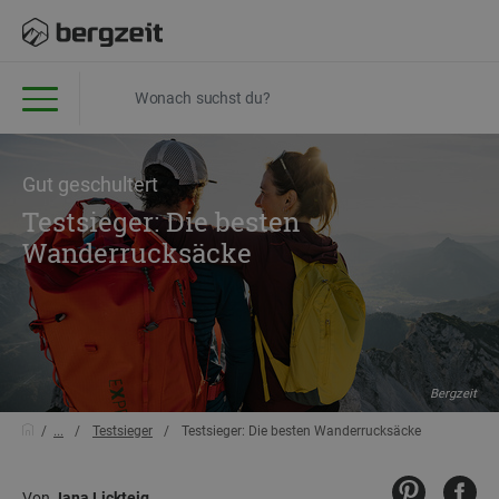
Gut geschultert
Testsieger: Die besten
Wanderrucksäcke
Bergzeit
...
Testsieger
Testsieger: Die besten Wanderrucksäcke
Von
Jana Lickteig