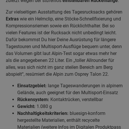
zuletzt wegen der stufenlos
einstellbaren Rückenlänge
.
Zur vielseitigen Ausstattung des Tagesrucksacks gehören
Extras
wie ein Helmclip, eine Stöcke-Schnellfixierung und
Kompressionsriemen sowie ein Rücklichthalter. Bei so
vielen Features ist der Rucksack nicht unbedingt leicht.
Dafür bekommst Du hier Deine Ausrüstung für längere
Tagestouren und Multisport-Ausflüge bequem unter, denn
das Volumen gibt laut Alpin-Test sogar etwas mehr her
als die angegebenen 22 Liter. Ein „toller Allrounder für
alles, was sich nicht im ganz steilen Bereich am Berg
abspielt“, resümiert die Alpin zum Osprey Talon 22.
Einsatzgebiet:
lange Tageswanderungen in alpinem
Gelände, auch geeignet für den Multisport-Einsatz
Rückensystem:
Kontaktrücken, verstellbar
Gewicht:
1.080 g
Nachhaltigkeitskriterien:
bluesign-konform
hergestellte Materialien, enthält recycelte
Materialien (weitere Infos im Digitalen Produktpass