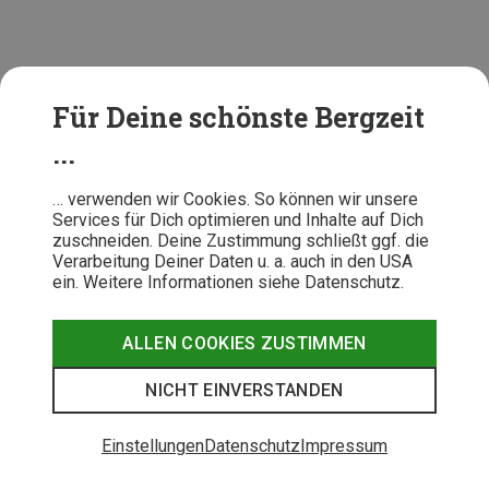
Für Deine schönste Bergzeit
...
… verwenden wir Cookies. So können wir unsere
Services für Dich optimieren und Inhalte auf Dich
zuschneiden. Deine Zustimmung schließt ggf. die
Verarbeitung Deiner Daten u. a. auch in den USA
ein. Weitere Informationen siehe Datenschutz.
ALLEN COOKIES ZUSTIMMEN
NICHT EINVERSTANDEN
Osprey Sportlite 25
Einstellungen
Datenschutz
Impressum
Leichter, gut organisierter Rucksack für
Tageswanderungen.
Testsieger
im Wandermagazin