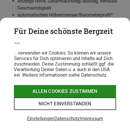
Anzeige Höhe, Gesamtaufstieg/Abstieg, vertikale
Geschwindigkeit
automatisches Höhenmesser/Barometerprofil*
Aufzeichnungsrate 1 Sekunde
Anzeigegenauigkeit 1 Meter
Für Deine schönste Bergzeit
Anzeigebereich -500m bis +9.999 Meter
...
Luftdruck und Meereshöhe, Temperaturanzeige
(-20° bis +60° in 1° Schritten)
… verwenden wir Cookies. So können wir unsere
Services für Dich optimieren und Inhalte auf Dich
Herzfrequenz / Fitness
zuschneiden. Deine Zustimmung schließt ggf. die
Verarbeitung Deiner Daten u. a. auch in den USA
ein. Weitere Informationen siehe Datenschutz.
RR-Intervall, Herzfrequenz (bpm), Echtzeit-HF,
Durchschnitts-HF, maximale HF (nur mit
Herzfrequenzgurt)
ALLEN COOKIES ZUSTIMMEN
Herzfrequenzdiagramm in Echtzeit*
Anzeige Kalorien, Erholungszeit
NICHT EINVERSTANDEN
Geschwindigkeit und Strecke
Einstellungen
Datenschutz
Impressum
GPS-Geschwindigkeit und Distanzmessung