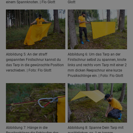
einem Spannknoten. | Flo Glott
Glott
Abbildung 5: An der straff
Abbildung 6: Um das Tarp an der
gespannten Firstschnur kannst du
Firstschnur selbst zu spannen, knote
das Tarp in die gewünschte Position
links und rechts vom Tarp mit einer 2
verschieben. | Foto: Flo Glott
mm dicken Reepschnur eine kurze
Prusikschlinge ein. | Foto: Flo Glott
Abbildung 7: Hänge in die
Abbildung 8: Spanne Dein Tarp mit
Prusikschlinge die Schlaufen des
zusätzlichen, ca. 1 m langen