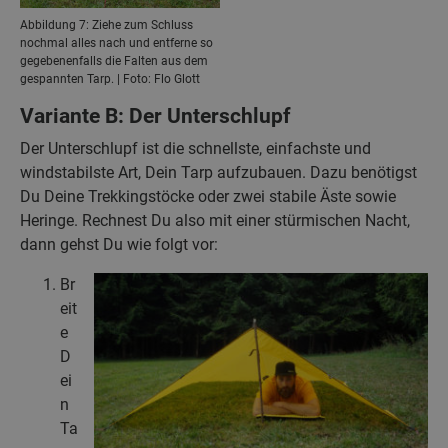
Abbildung 7: Ziehe zum Schluss
nochmal alles nach und entferne so
gegebenenfalls die Falten aus dem
gespannten Tarp. | Foto: Flo Glott
Variante B: Der Unterschlupf
Der Unterschlupf ist die schnellste, einfachste und
windstabilste Art, Dein Tarp aufzubauen. Dazu benötigst
Du Deine Trekkingstöcke oder zwei stabile Äste sowie
Heringe. Rechnest Du also mit einer stürmischen Nacht,
dann gehst Du wie folgt vor:
Br
eit
e
D
ei
n
Ta