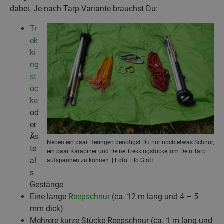
dabei. Je nach Tarp-Variante brauchst Du:
Tr
ek
ki
ng
st
öc
ke
od
er
Äs
Neben ein paar Heringen benötigst Du nur noch etwas Schnur,
te
ein paar Karabiner und Deine Trekkingstöcke, um Dein Tarp
al
aufspannen zu können. | Foto: Flo Glott
s
Gestänge
Eine lange
Reepschnur
(ca. 12 m lang und 4 – 5
mm dick)
Mehrere kurze Stücke Reepschnur (ca. 1 m lang und