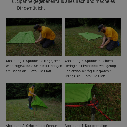
Spanne gegebenenfalls alles nach und mache es
Dir gemütlich.
Abbildung 1: Spanne die lange, dem
Abbildung 2: Spanne mit einem
Wind zugewandte Seite mit Heringen
Hering die Firstschnur weit genug
am Boden ab. | Foto: Flo Glott
und etwas schräg zur späteren
Stange ab. | Foto: Flo Glott
Abbildung 3: Gehe mit der Schnur
Abbildung 4: Das einmalige