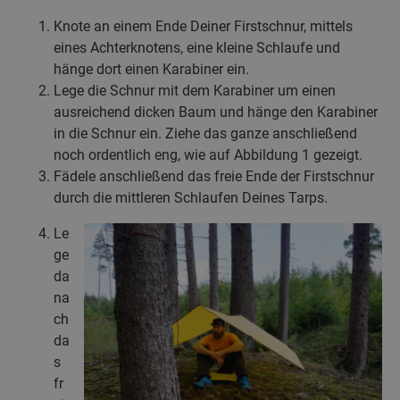
Knote an einem Ende Deiner Firstschnur, mittels
eines Achterknotens, eine kleine Schlaufe und
hänge dort einen Karabiner ein.
Lege die Schnur mit dem Karabiner um einen
ausreichend dicken Baum und hänge den Karabiner
in die Schnur ein. Ziehe das ganze anschließend
noch ordentlich eng, wie auf Abbildung 1 gezeigt.
Fädele anschließend das freie Ende der Firstschnur
durch die mittleren Schlaufen Deines Tarps.
Le
ge
da
na
ch
da
s
fr