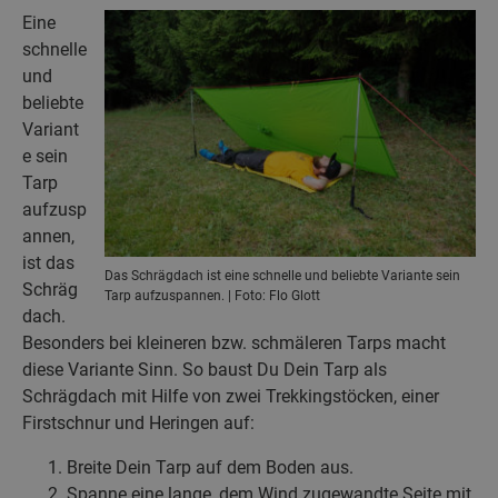
Eine
schnelle
und
beliebte
Variant
e sein
Tarp
aufzusp
annen,
ist das
Das Schrägdach ist eine schnelle und beliebte Variante sein
Schräg
Tarp aufzuspannen. | Foto: Flo Glott
dach.
Besonders bei kleineren bzw. schmäleren Tarps macht
diese Variante Sinn. So baust Du Dein Tarp als
Schrägdach mit Hilfe von zwei Trekkingstöcken, einer
Firstschnur und Heringen auf:
Breite Dein Tarp auf dem Boden aus.
Spanne eine lange, dem Wind zugewandte Seite mit