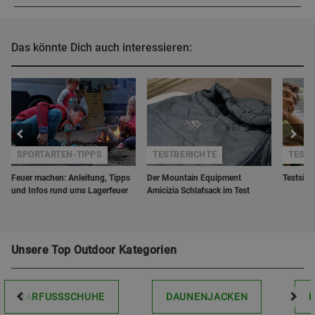
Das könnte Dich auch interessieren:
SPORTARTEN-TIPPS
TESTBERICHTE
TESTS
Feuer machen: Anleitung, Tipps
Der Mountain Equipment
Testsieg
und Infos rund ums Lagerfeuer
Amicizia Schlafsack im Test
Unsere Top Outdoor Kategorien
BARFUSSSCHUHE
DAUNENJACKEN