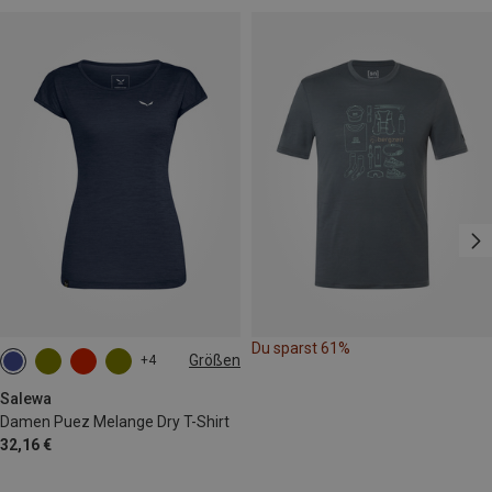
Du sparst 61%
Größen
+4
M
L
XL
XXL
Salewa
Damen Puez Melange Dry T-Shirt
32,16 €