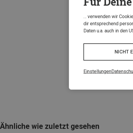
Für Deine 
… verwenden wir Cookies
dir entsprechend person
Daten u.a. auch in den 
NICHT 
Einstellungen
Datenschu
Ähnliche wie zuletzt gesehen