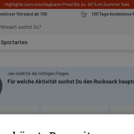
Highlights zum unschlagbaren Preis! Bis zu -60 % im Summer Sale
enloser Versand ab 100
100 Tage kostenlose 
o
Sportarten
Jan stellt Dir die richtigen Fragen.
Für welche Aktivität suchst Du den Rucksack haupt