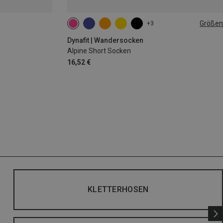
Größen
+3
35|36|37|38
39|40|41|42
43|44|45|46
Dynafit | Wandersocken
Alpine Short Socken
16,52 €
KLETTERHOSEN