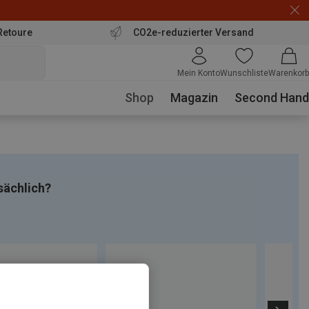
Retoure
CO2e-reduzierter Versand
Mein Konto
Wunschliste
Warenkorb
Shop
Magazin
Second Hand
sächlich?