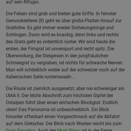
auf sein Rifugio.
Die Felsen sind grob und bieten gute Griffe. In feinster
Genusskletterei (II) geht es über große Platten hinauf zur
Grathöhe. Es gibt immer wieder Sicherungsringe und
Schlingen. Dann wird es knackig, denn links und rechts
des Grats geht es ordentlich runter. Wir sind heute die
ersten, der Firngrat ist unverspurt und recht spitz. Die
Überwindung, die Steigeisen in den jungfräulichen
Schneegrat zu vergraben, ist nichts für schwache Nerven.
Man will schließlich weder auf der schweizer noch auf der
italienischen Seite runterrasseln …
Die Route ist ziemlich ausgesetzt, aber nie schwieriger als
UIAA II. Der letzte Abschnitt zum höchsten Gipfel der
Ostalpen führt über einen einfachen Blockgrat. Endlich
oben! Das Panorama ist unbeschreiblich. Ein Blick
hinunter offenbart einen Vorgeschmack auf die Abfahrt
auf dem Gletscher. Der Blick nach Westen reicht bis zum
Gran Paradiso
. Auch der
Mont Blanc
ist in der Ferne