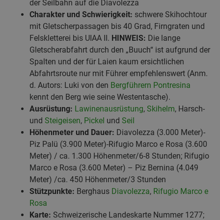
der Seilbahn auf die Diavolezza
Charakter und Schwierigkeit:
schwere Skihochtour
mit Gletscherpassagen bis 40 Grad, Firngraten und
Felskletterei bis UIAA II.
HINWEIS:
Die lange
Gletscherabfahrt durch den „Buuch“ ist aufgrund der
Spalten und der für Laien kaum ersichtlichen
Abfahrtsroute nur mit Führer empfehlenswert (Anm.
d. Autors: Luki von den
Bergführern Pontresina
kennt den Berg wie seine Westentasche).
Ausrüstung:
Lawinenausrüstung
,
Skihelm
, Harsch-
und
Steigeisen
,
Pickel
und
Seil
Höhenmeter und Dauer:
Diavolezza (3.000 Meter)-
Piz Palü (3.900 Meter)-Rifugio Marco e Rosa (3.600
Meter) / ca. 1.300 Höhenmeter/6-8 Stunden; Rifugio
Marco e Rosa (3.600 Meter) – Piz Bernina (4.049
Meter) /ca. 450 Höhenmeter/3 Stunden
Stützpunkte:
Berghaus
Diavolezza
,
Rifugio Marco e
Rosa
Karte:
Schweizerische Landeskarte Nummer 1277;