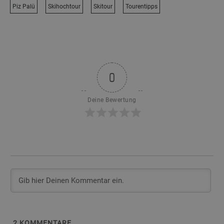
Piz Palü
Skihochtour
Skitour
Tourentipps
0
Deine Bewertung
2
KOMMENTARE