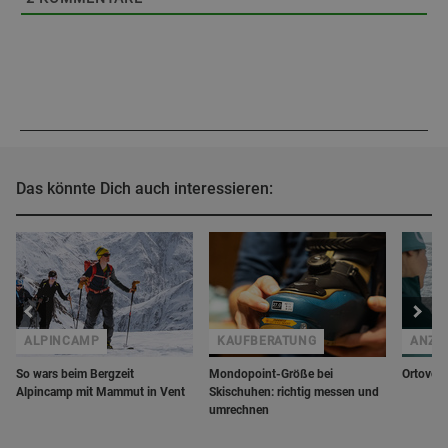
Das könnte Dich auch interessieren:
ALPINCAMP
KAUFBERATUNG
ANZE
So wars beim Bergzeit
Mondopoint-Größe bei
Ortovox 
Alpincamp mit Mammut in Vent
Skischuhen: richtig messen und
umrechnen