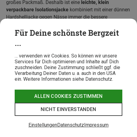
großes Packmaß. Deshalb ist eine
leichte, klein
verpackbare Isolationsjacke
kombiniert mit einer dünnen
Hardshelljacke gegen Nässe immer die bessere
Alternative.
Für Deine schönste Bergzeit
Eine Daunen- oder Kunstfaserjacke lässt sich gut im
...
Rucksack verstauen und bietet im Bedarfsfall eine mollig
warme Extraschicht.
… verwenden wir Cookies. So können wir unsere
Services für Dich optimieren und Inhalte auf Dich
🥇 Eine Auswahl ausgezeichneter Modelle findest Du in
zuschneiden. Deine Zustimmung schließt ggf. die
unserem
Testsieger-Überblick: Die besten Daunenjacken
Verarbeitung Deiner Daten u. a. auch in den USA
und in unserem Beitrag zu
den besten Winterjacken mit
ein. Weitere Informationen siehe Datenschutz.
Kunstfaser-Isolation
.
ALLEN COOKIES ZUSTIMMEN
NICHT EINVERSTANDEN
Einstellungen
Datenschutz
Impressum