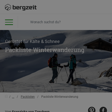
Gerüstet für Kälte & Schnee
Packliste Winterwanderung
Bergzeit
...
Packlisten
Packliste Winterwanderung
Von
Franziska von Treuberg