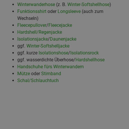
Winterwanderhose
(z. B.
Winter-Softshellhose
)
Funktionsshirt
oder
Longsleeve
(auch zum
Wechseln)
Fleecepul
lover
/
Fleecejacke
Hardshell/Regenjacke
Isolationsjacke
/
Daunenjacke
ggf.
Winter-Softshelljacke
ggf. kurze
Isolationshose
/
Isolationsrock
ggf. wasserdichte Überhose/
Hardshellhose
Handschuhe fürs Winterwandern
Mütze
oder
Stirnband
Schal/Schlauchtuch