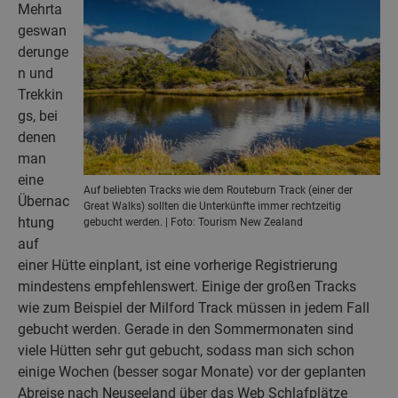
Mehrta
geswan
derunge
n und
Trekkin
gs, bei
denen
man
eine
Auf beliebten Tracks wie dem Routeburn Track (einer der
Übernac
Great Walks) sollten die Unterkünfte immer rechtzeitig
htung
gebucht werden. | Foto: Tourism New Zealand
auf
einer Hütte einplant, ist eine vorherige Registrierung
mindestens empfehlenswert. Einige der großen Tracks
wie zum Beispiel der Milford Track müssen in jedem Fall
gebucht werden. Gerade in den Sommermonaten sind
viele Hütten sehr gut gebucht, sodass man sich schon
einige Wochen (besser sogar Monate) vor der geplanten
Abreise nach Neuseeland über das Web Schlafplätze