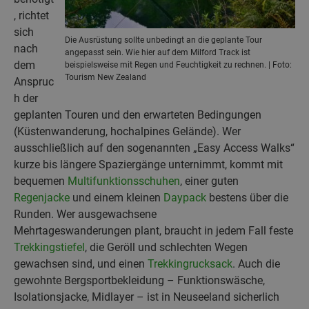
, richtet
sich
Die Ausrüstung sollte unbedingt an die geplante Tour
nach
angepasst sein. Wie hier auf dem Milford Track ist
dem
beispielsweise mit Regen und Feuchtigkeit zu rechnen. | Foto:
Tourism New Zealand
Anspruc
h der
geplanten Touren und den erwarteten Bedingungen
(Küstenwanderung, hochalpines Gelände). Wer
ausschließlich auf den sogenannten „Easy Access Walks“
kurze bis längere Spaziergänge unternimmt, kommt mit
bequemen
Multifunktionsschuhen
, einer guten
Regenjacke
und einem kleinen
Daypack
bestens über die
Runden. Wer ausgewachsene
Mehrtageswanderungen plant, braucht in jedem Fall feste
Trekkingstiefel
, die Geröll und schlechten Wegen
gewachsen sind, und einen
Trekkingrucksack
. Auch die
gewohnte Bergsportbekleidung – Funktionswäsche,
Isolationsjacke, Midlayer – ist in Neuseeland sicherlich