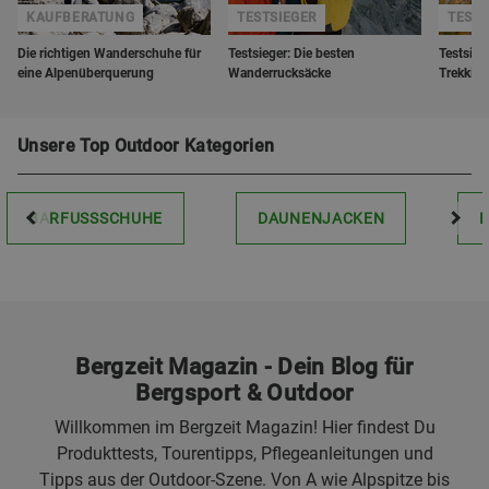
KAUFBERATUNG
TESTSIEGER
TESTS
Die richtigen Wanderschuhe für
Testsieger: Die besten
Testsieg
eine Alpenüberquerung
Wanderrucksäcke
Trekkin
Unsere Top Outdoor Kategorien
BARFUSSSCHUHE
DAUNENJACKEN
Bergzeit Magazin - Dein Blog für
Bergsport & Outdoor
Willkommen im Bergzeit Magazin! Hier findest Du
Produkttests, Tourentipps, Pflegeanleitungen und
Tipps aus der Outdoor-Szene. Von A wie Alpspitze bis