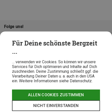
Folge uns!
Für Deine schönste Bergzeit
...
… verwenden wir Cookies. So können wir unsere
Services für Dich optimieren und Inhalte auf Dich
zuschneiden. Deine Zustimmung schließt ggf. die
Verarbeitung Deiner Daten u. a. auch in den USA
ein. Weitere Informationen siehe Datenschutz.
AGB
Datenschutz
Widerrufsbelehrung
Impressum
Hinweisgeber
Erklärung
ALLEN COOKIES ZUSTIMMEN
Barrierefr
NICHT EINVERSTANDEN
© 2026 Bergzeit GmbH © Bergsport, Outdoor & Trekking Shop