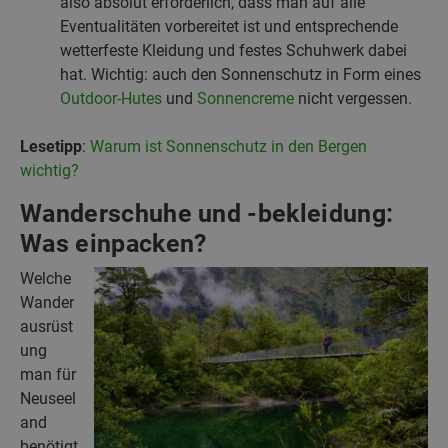
also absolut erforderlich, dass man auf alle
Eventualitäten vorbereitet ist und entsprechende
wetterfeste Kleidung und festes Schuhwerk dabei
hat. Wichtig: auch den Sonnenschutz in Form eines
Outdoor-Hutes
und
Sonnencreme
nicht vergessen.
Lesetipp
:
Warum ist Sonnenschutz in den Bergen
wichtig?
Wanderschuhe und -bekleidung:
Was einpacken?
Welche
Wander
ausrüst
ung
man für
Neuseel
and
benötigt