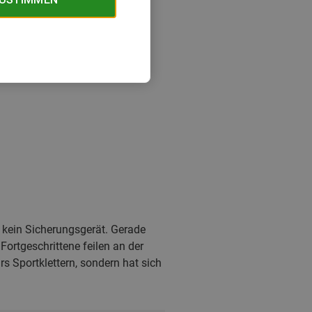
d kein Sicherungsgerät. Gerade
Fortgeschrittene feilen an der
s Sportklettern, sondern hat sich