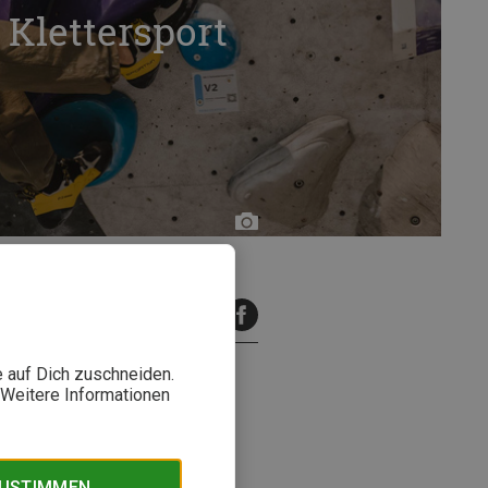
 Klettersport
Bergzeit
inuten Lesezeit
e auf Dich zuschneiden.
. Weitere Informationen
nders macht, wie Du sicher
ZUSTIMMEN