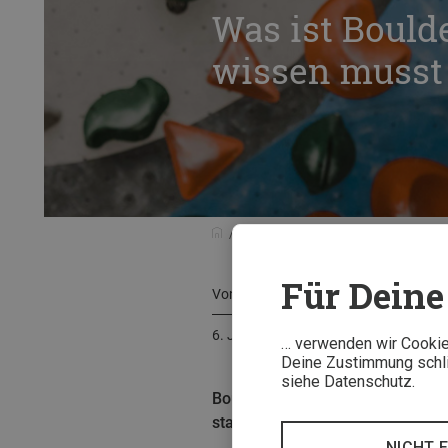
Was ist Boulde
wissen musst
Beratung
Sportarten-Tipps
Was
Für Deine 
Von
Katharina Spirkl
6. Juni 2025
… verwenden wir Cookies
Deine Zustimmung schlie
siehe Datenschutz.
Bouldern ist Klettern ohne Seil 
startest und warum beim Boulder
NICHT 