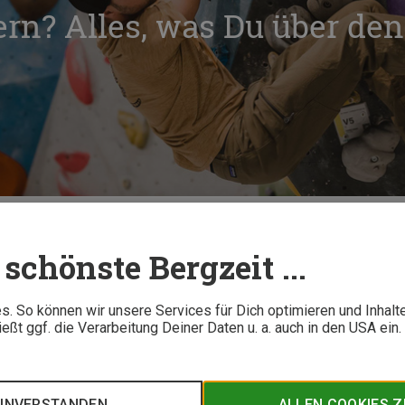
rn? Alles, was Du über den
 ist Bouldern? Alles, was Du über den Klettersport wissen musst
schönste Bergzeit ...
8 M
. So können wir unsere Services für Dich optimieren und Inhalt
ßt ggf. die Verarbeitung Deiner Daten u. a. auch in den USA ein
in Absprunghöhe. Erfahre hier, was diesen Klettersport so beso
n nicht nur Bizeps, sondern auch Köpfchen gefragt ist.
EINVERSTANDEN
ALLEN COOKIES 