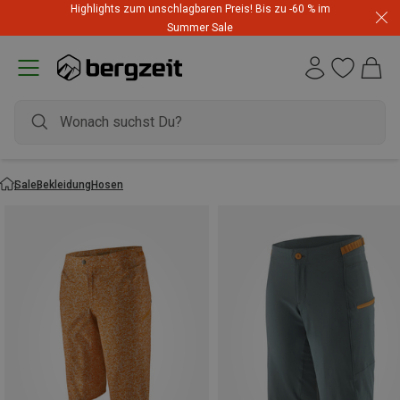
Highlights zum unschlagbaren Preis! Bis zu -60 % im
Summer Sale
Sale
Bekleidung
Hosen