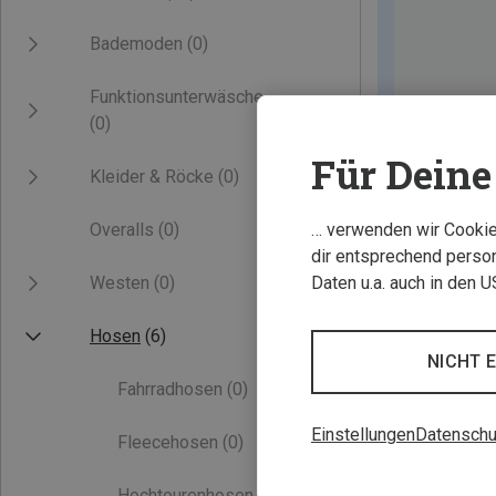
Bademoden
(0)
Funktionsunterwäsche
(0)
Für Deine 
Kleider & Röcke
(0)
… verwenden wir Cookies
Overalls
(0)
dir entsprechend person
Daten u.a. auch in den 
Westen
(0)
Hosen
(6)
NICHT 
Fahrradhosen
(0)
Einstellungen
Datenschu
Fleecehosen
(0)
Hochtourenhosen
(0)