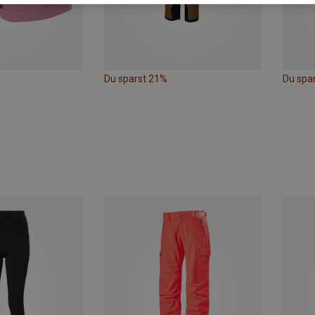
Du sparst 21%
Du spa