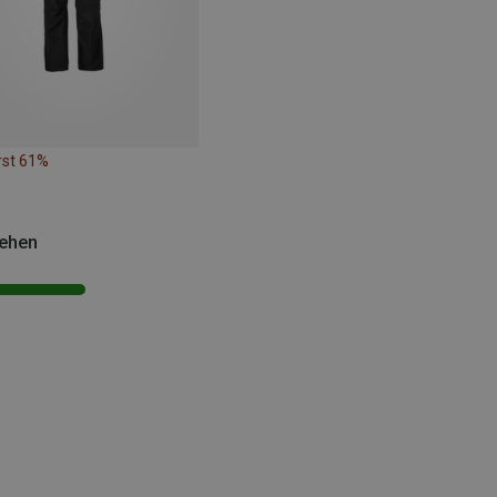
rst 61%
sehen