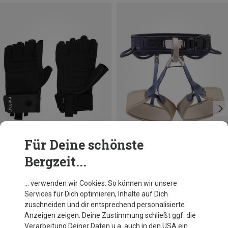
Für Deine schönste
Bergzeit...
Größen
Größen
XS
S
M
L
XL
65-71CM
71-77CM
77-84CM
84-92CM
Bergzeit Basics
Petzl
… verwenden wir Cookies. So können wir unsere
Meru Camaleno Via Ferrata Handschuhe
Corax LT Klettergurt
92-100CM
Services für Dich optimieren, Inhalte auf Dich
19,95 €
59,20 €
zuschneiden und dir entsprechend personalisierte
Anzeigen zeigen. Deine Zustimmung schließt ggf. die
Verarbeitung Deiner Daten u.a. auch in den USA ein.