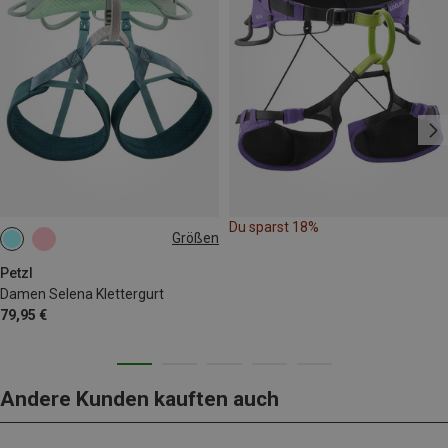
Du sparst 18%
Größen
65-71CM
71-77CM
77-84CM
84-92CM
Petzl
Damen Selena Klettergurt
79,95 €
Andere Kunden kauften auch