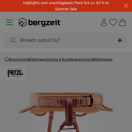
Highlights zum unschlagbaren Preis! Bis zu -60 % im
Summer Sale
Ausrüstung
Kletterausrüstung & Boulderausrüstung
Klettergurte