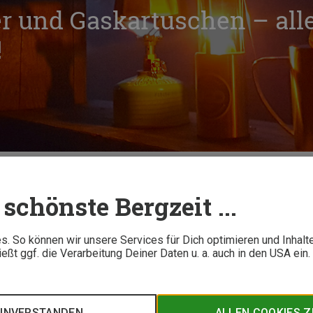
 und Gaskartuschen – alle
!
askocher und Gaskartuschen – alles, was Du wissen musst!
schönste Bergzeit ...
11 M
. So können wir unsere Services für Dich optimieren und Inhalt
ßt ggf. die Verarbeitung Deiner Daten u. a. auch in den USA ein
Have auf Reisen, Wandertouren und Mehrtagestrips. Doch wie l
e mit jedem Kocher kompatibel? Und darf ich einen Gaskocher 
n Fragen.
EINVERSTANDEN
ALLEN COOKIES 