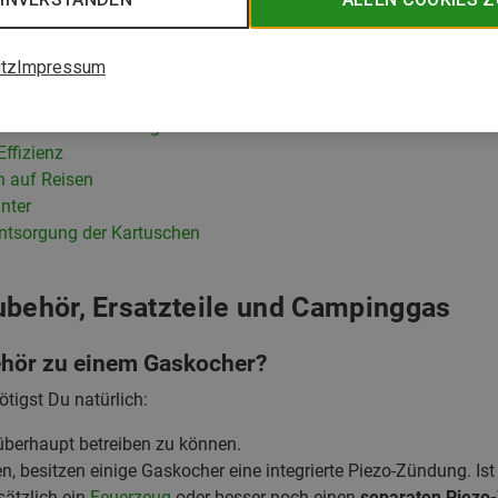
tz
Impressum
rsatzteile und Campinggas
lität und Verwendung
ffizienz
n auf Reisen
nter
Entsorgung der Kartuschen
ubehör, Ersatzteile und Campinggas
ehör zu einem Gaskocher?
tigst Du natürlich:
überhaupt betreiben zu können.
 besitzen einige Gaskocher eine integrierte Piezo-Zündung. Ist
sätzlich ein
Feuerzeug
oder besser noch einen
separaten Piezo