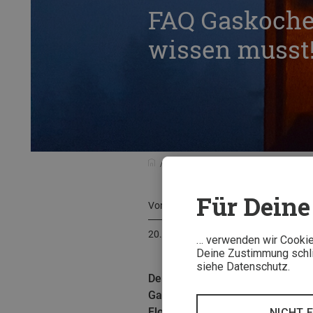
FAQ Gaskocher
wissen musst
Beratung
Kaufberatung
FAQ G
Für Deine 
Von
Florian Glott
20. Juni 2024
… verwenden wir Cookies
Deine Zustimmung schlie
siehe Datenschutz.
Der Campingkocher ist ein Must-
Gaskartusche? Ist jede Kartusch
Flo beantwortet Dir alle wichtige
NICHT 