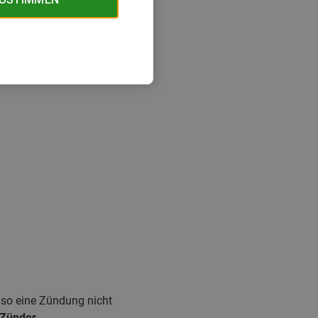
 so eine Zündung nicht
-Zünder
.