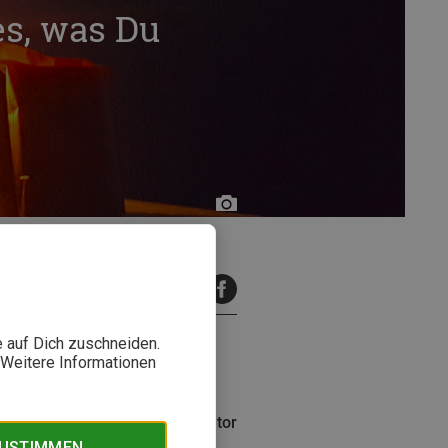
s, was Du
Flo
Glott
inuten Lesezeit
e auf Dich zuschneiden.
. Weitere Informationen
ange reicht eigentlich eine
überall benutzen? Bergzeit Autor
ZUSTIMMEN