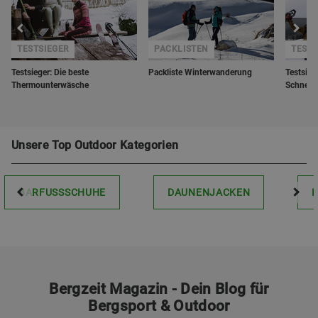
TESTSIEGER
PACKLISTEN
TESTS
Testsieger: Die beste
Packliste Winterwanderung
Testsieg
Thermounterwäsche
Schnees
Unsere Top Outdoor Kategorien
BARFUSSSCHUHE
DAUNENJACKEN
Bergzeit Magazin - Dein Blog für
Bergsport & Outdoor