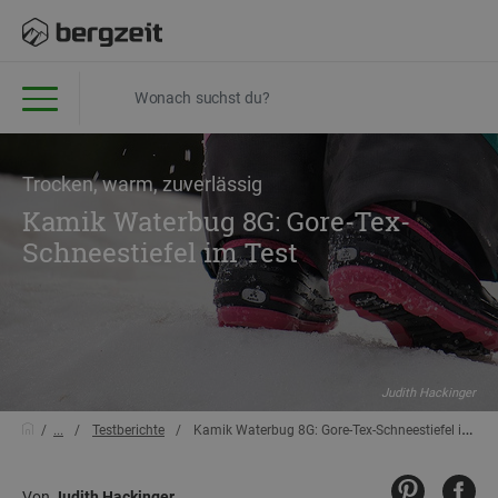
Trocken, warm, zuverlässig
Kamik Waterbug 8G: Gore-Tex-
Schneestiefel im Test
Judith Hackinger
...
Testberichte
Kamik Waterbug 8G: Gore-Tex-Schneestiefel im Test
Von
Judith Hackinger