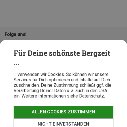
Folge uns!
Für Deine schönste Bergzeit
...
… verwenden wir Cookies. So können wir unsere
Services für Dich optimieren und Inhalte auf Dich
zuschneiden. Deine Zustimmung schließt ggf. die
Verarbeitung Deiner Daten u. a. auch in den USA
ein. Weitere Informationen siehe Datenschutz.
AGB
Datenschutz
Widerrufsbelehrung
Impressum
Hinweisgeber
Erklärung
ALLEN COOKIES ZUSTIMMEN
Barrierefr
NICHT EINVERSTANDEN
© 2026 Bergzeit GmbH © Bergsport, Outdoor & Trekking Shop