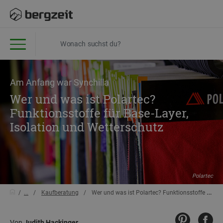
Am Anfang war Synchilla
Wer und was ist Polartec?
Funktionsstoffe für Base-Layer,
Isolation und Wetterschutz
Polartec
...
Kaufberatung
Wer und was ist Polartec? Funktionsstoffe für Base-Layer, Isolation und Wetterschutz
Von
Judith Hackinger