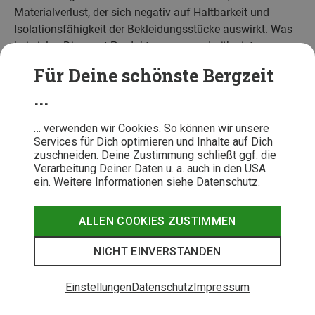
Materialverlust, der sich negativ auf Haltbarkeit und
Isolationsfähigkeit der Bekleidungsstücke auswirkt. Was
bei vielen Discount-Produkten gang und gäbe ist,
betrachtet Polartec als Reklamationsgrund. Pilling kommt
Für Deine schönste Bergzeit
bei den hochwertigen und auf Langlebigkeit ausgelegten
...
Qualitätsprodukten nicht in die Tüte – immerhin stecken
in Polartec-Fleece mittlerweile 35 Jahre
… verwenden wir Cookies. So können wir unsere
Forschungsevolution.
Services für Dich optimieren und Inhalte auf Dich
zuschneiden. Deine Zustimmung schließt ggf. die
Verarbeitung Deiner Daten u. a. auch in den USA
ein. Weitere Informationen siehe Datenschutz.
Am Anfang war Synchilla: Kurze
Geschichte des Fleece
ALLEN COOKIES ZUSTIMMEN
Synchilla
, das unverwüstliche Material, das
Patagonias
NICHT EINVERSTANDEN
legendären Fleecejacken
in den frühen 1980er-Jahren
zum steten Siegeszug verhalf, stammt aus dem Hause
Polartec.
Malinda Chouinard
hatte auf der Suche nach
Einstellungen
Datenschutz
Impressum
einem wärmenden, leichten und atmungsaktiven Material