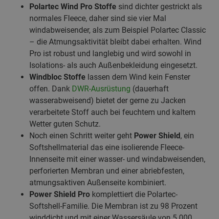
Polartec Wind Pro Stoffe
sind dichter gestrickt als
normales Fleece, daher sind sie vier Mal
windabweisender, als zum Beispiel Polartec Classic
– die Atmungsaktivität bleibt dabei erhalten. Wind
Pro ist robust und langlebig und wird sowohl in
Isolations- als auch Außenbekleidung eingesetzt.
Windbloc Stoffe
lassen dem Wind kein Fenster
offen. Dank
DWR-Ausrüstung
(dauerhaft
wasserabweisend) bietet der gerne zu Jacken
verarbeitete Stoff auch bei feuchtem und kaltem
Wetter guten Schutz.
Noch einen Schritt weiter geht
Power Shield
, ein
Softshellmaterial das eine isolierende Fleece-
Innenseite mit einer wasser- und windabweisenden,
perforierten Membran und einer abriebfesten,
atmungsaktiven Außenseite kombiniert.
Power Shield Pro
komplettiert die Polartec-
Softshell-Familie. Die Membran ist zu 98 Prozent
winddicht und mit einer Wassersäule von 5.000