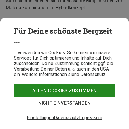
Auch hieraus ergeben sich interessante Möglichkeiten zur
Materialkombination im Hybridkonzept.
Dehnbarkeit
Für Deine schönste Bergzeit
Die Elastizität war einst ein starkes
...
Unterscheidungsmerkmal von Softshellbekleidung zu
Hardshells. Mittlerweile sind atmungsaktive Membrane
… verwenden wir Cookies. So können wir unsere
viel dehnbarer geworden und es gibt sehr elastische
Services für Dich optimieren und Inhalte auf Dich
Hardshell-Materialien.
zuschneiden. Deine Zustimmung schließt ggf. die
Verarbeitung Deiner Daten u. a. auch in den USA
Zweilaigie Softshells mit einem Oberstoff aus
ein. Weitere Informationen siehe Datenschutz.
Maschenware sind elastischer als eine dreilagige
Konstruktion mit gewebtem Oberstoff. Mit Abstand am
ALLEN COOKIES ZUSTIMMEN
dehnbarsten können jedoch Doppelgewebe sein, deren
Elastizität nicht von Membranen oder durch Lamination
NICHT EINVERSTANDEN
eingeschränkt wird.
Einstellungen
Datenschutz
Impressum