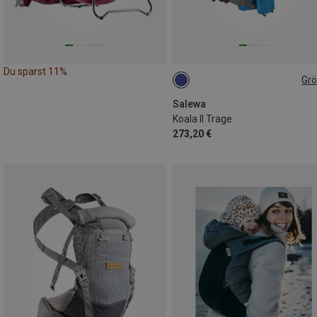
Du sparst 11%
Gr
ONE SIZE
Salewa
Koala II Trage
273,20 €