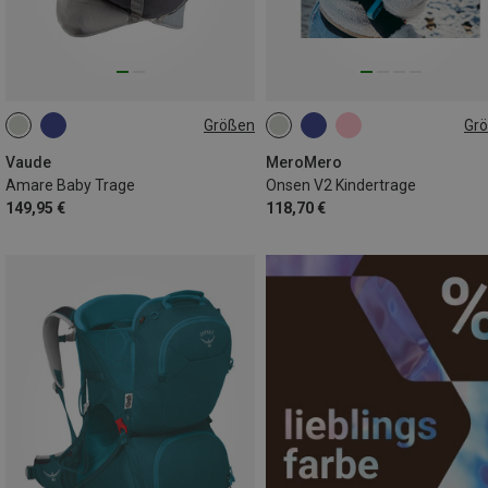
Größen
Gr
20L
ONE SIZE
Vaude
MeroMero
Amare Baby Trage
Onsen V2 Kindertrage
149,95 €
118,70 €