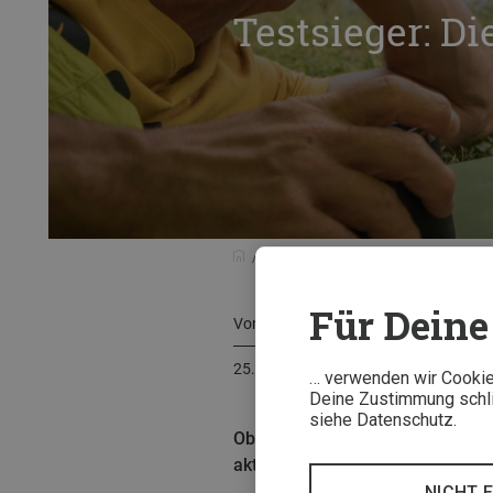
Testsieger: D
Tests & Neuheiten
Testsieger
T
Für Deine 
Von
Florian Wolf
25. Juni 2026
… verwenden wir Cookies
Deine Zustimmung schlie
siehe Datenschutz.
Ob beim Camping, Bikepacking ode
aktuellen Vergleichstests überze
NICHT 