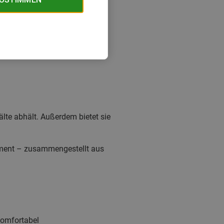
lte abhält. Außerdem bietet sie
timent – zusammengestellt aus
komfortabel