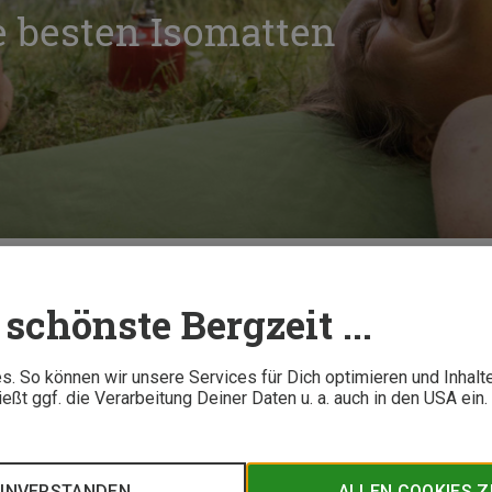
ie besten Isomatten
estsieger: Die besten Isomatten
schönste Bergzeit ...
14 M
. So können wir unsere Services für Dich optimieren und Inhalt
ßt ggf. die Verarbeitung Deiner Daten u. a. auch in den USA ein
r Trekking: Eine gute Isomatte ist die Basis für Deinen Schl
ugen, erfährst Du in diesem Beitrag.
EINVERSTANDEN
ALLEN COOKIES 