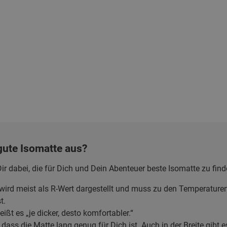
gute Isomatte aus?
Dir dabei, die für Dich und Dein Abenteuer beste Isomatte zu find
wird meist als R-Wert dargestellt und muss zu den Temperaturen
t.
ißt es „je dicker, desto komfortabler.“
dass die Matte lang genug für Dich ist. Auch in der Breite gibt e