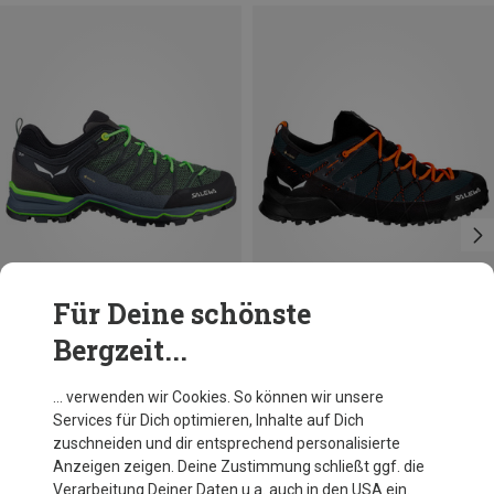
Für Deine schönste
Bergzeit...
Du sparst 23%
Größen
Salewa
… verwenden wir Cookies. So können wir unsere
Herren Wildfire 2 GTX Schuhe
Services für Dich optimieren, Inhalte auf Dich
179,60 €
zuschneiden und dir entsprechend personalisierte
Anzeigen zeigen. Deine Zustimmung schließt ggf. die
Verarbeitung Deiner Daten u.a. auch in den USA ein.