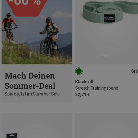
Gr
Mach Deinen
ONE SIZE
Blackroll
Sommer-Deal
Stretch Trainingsband
Spare jetzt im Summer Sale
22,71 €