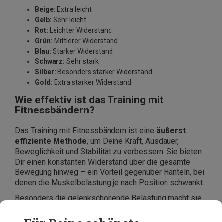
Beige:
Extra leicht
Gelb:
Sehr leicht
Rot:
Leichter Widerstand
Grün:
Mittlerer Widerstand
Blau:
Starker Widerstand
Schwarz:
Sehr stark
Silber:
Besonders starker Widerstand
Gold:
Extra starker Widerstand
Wie effektiv ist das Training mit
Fitnessbändern?
Das Training mit Fitnessbändern ist eine
äußerst
effiziente Methode
, um Deine Kraft, Ausdauer,
Beweglichkeit und Stabilität zu verbessern. Sie bieten
Dir einen konstanten Widerstand über die gesamte
Bewegung hinweg – ein Vorteil gegenüber Hanteln, bei
denen die Muskelbelastung je nach Position schwankt.
Besonders die gelenkschonende Belastung macht sie
ideal für alle Fitnesslevel
. Studien zeigen, dass
Widerstandsbänder beim Kraftaufbau genauso effektiv