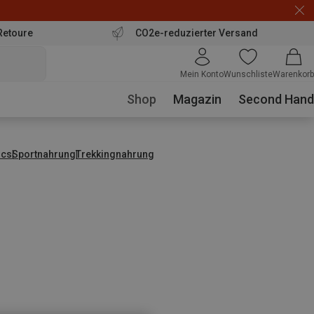
Retoure
CO2e-reduzierter Versand
Mein Konto
Wunschliste
Warenkorb
Shop
Magazin
Second Hand
ics
Sportnahrung
Trekkingnahrung