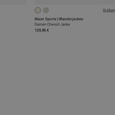
Größen
M
L
XL
3XL
Maier Sports | Wanderjacken
Damen Cheviot Jacke
129,95 €