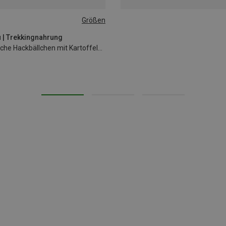
Größen
 | Trekkingnahrung
Kinder Schwedische Hackbällchen mit Kartoffelbrei