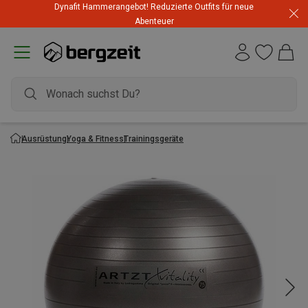
Dynafit Hammerangebot! Reduzierte Outfits für neue
Abenteuer
Ausrüstung
Yoga & Fitness
Trainingsgeräte