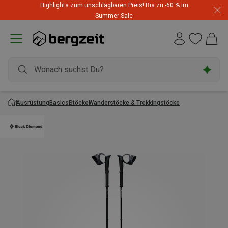
Highlights zum unschlagbaren Preis! Bis zu -60 % im
Summer Sale
Ausrüstung
Basics
Stöcke
Wanderstöcke & Trekkingstöcke