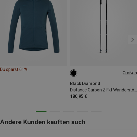
Du sparst 61%
Größen
110CM
105CM
115CM
120CM
125CM
130CM
Black Diamond
Distance Carbon Z Fkt Wanderstöcke
180,95 €
Andere Kunden kauften auch