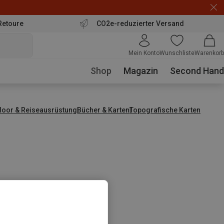
Retoure
CO2e-reduzierter Versand
Mein Konto
Wunschliste
Warenkorb
Shop
Magazin
Second Hand
door & Reiseausrüstung
Bücher & Karten
Topografische Karten