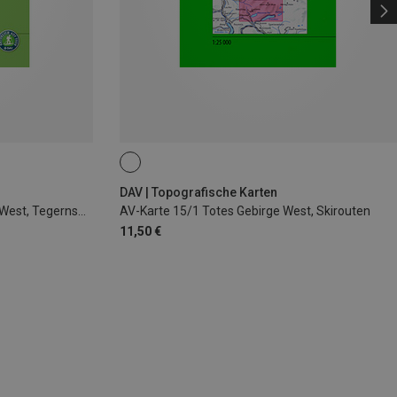
DAV | Topografische Karten
AV-Karte BY 13 Mangfallgebirge West, Tegernsee, Hi
AV-Karte 15/1 Totes Gebirge West, Skirouten
11,50 €