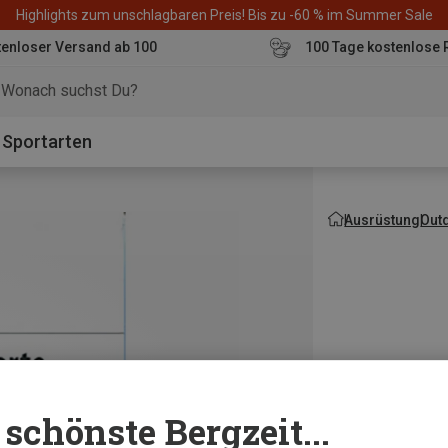
Highlights zum unschlagbaren Preis! Bis zu -60 % im Summer Sale
enloser Versand ab 100
100 Tage kostenlose 
o
Sportarten
Ausrüstung
Out
schönste Bergzeit...