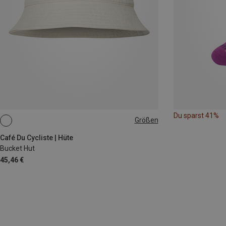
Du sparst 41%
Größen
S
Café Du Cycliste | Hüte
Bucket Hut
45,46 €