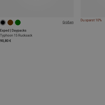
Du sparst 10%
Größen
15L
Exped | Daypacks
Typhoon 15 Rucksack
90,80 €