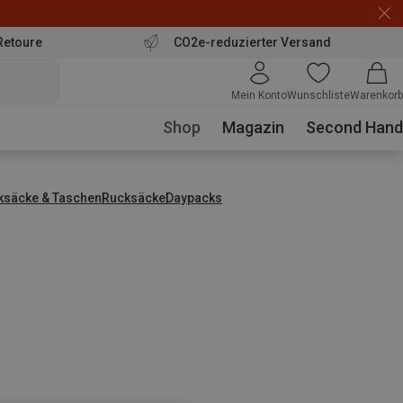
Retoure
CO2e-reduzierter Versand
Mein Konto
Wunschliste
Warenkorb
Shop
Magazin
Second Hand
ksäcke & Taschen
Rucksäcke
Daypacks