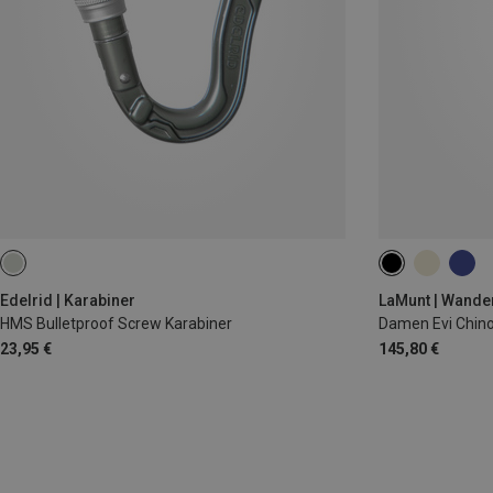
XS
S
M
Edelrid | Karabiner
LaMunt | Wande
HMS Bulletproof Screw Karabiner
Damen Evi Chino
23,95 €
145,80 €