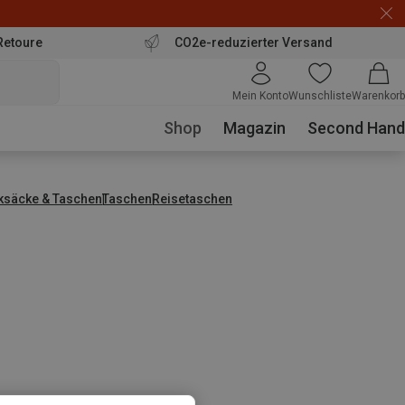
Retoure
CO2e-reduzierter Versand
Mein Konto
Wunschliste
Warenkorb
Shop
Magazin
Second Hand
ksäcke & Taschen
Taschen
Reisetaschen