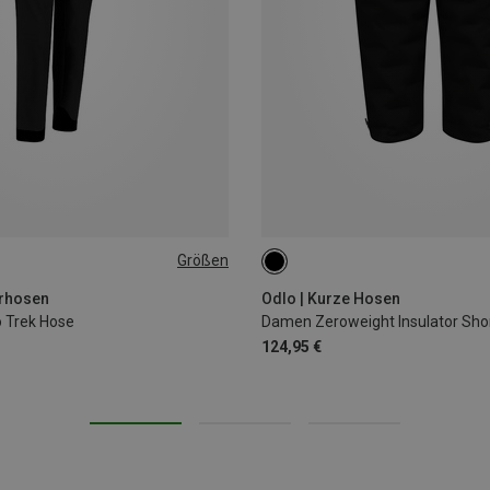
Größen
L
XL
XS
S
M
L
XL
rhosen
Odlo | Kurze Hosen
 Trek Hose
Damen Zeroweight Insulator Sho
124,95 €