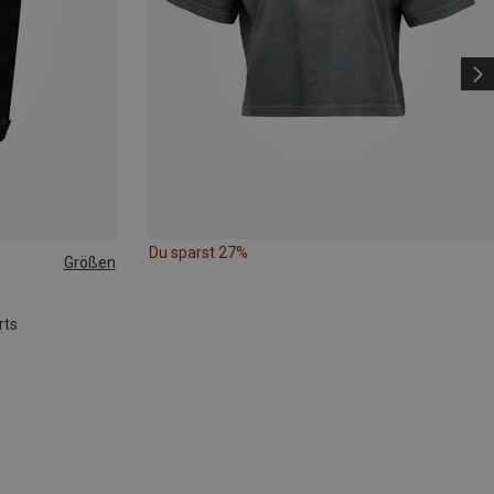
Du sparst 27%
Größen
rts