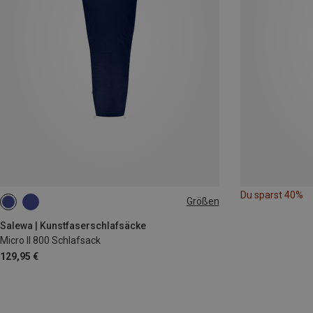
Du sparst 40%
Größen
MAX. 185CM | LEFT
MAX. 185CM | RIGHT
Salewa | Kunstfaserschlafsäcke
Micro II 800 Schlafsack
129,95 €