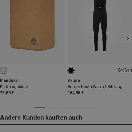
Größen
S
M
XL
XXL
Manduka
Vaude
Kork Yogablock
Herren Posta Warm II Bib lang
23,88 €
164,95 €
Andere Kunden kauften auch