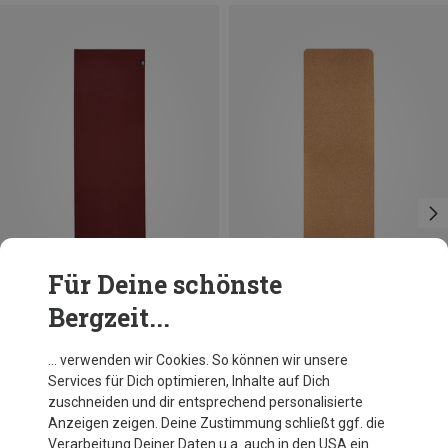
Für Deine schönste
Bergzeit...
Du sparst 16%
Größen
180CM
Manduka
… verwenden wir Cookies. So können wir unsere
Manduka X Yogamatte
Services für Dich optimieren, Inhalte auf Dich
73,20 €
zuschneiden und dir entsprechend personalisierte
Anzeigen zeigen. Deine Zustimmung schließt ggf. die
Verarbeitung Deiner Daten u.a. auch in den USA ein.