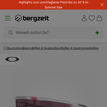
Highlights zum unschlagbaren Preis! Bis zu -60 % im
Summer Sale
Ausrüstung
Basics
Brillen & Goggles
Sportbrillen & Sportsonnenbrillen