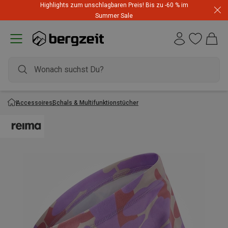
Highlights zum unschlagbaren Preis! Bis zu -60 % im
Summer Sale
Accessoires
Schals & Multifunktionstücher