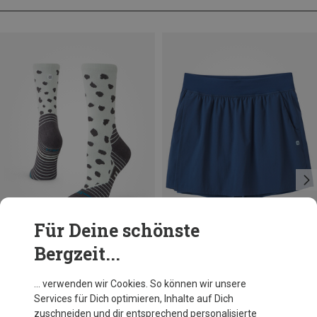
Für Deine schönste
Bergzeit...
Du sparst 17%
Größen
35|36|37
Stance
… verwenden wir Cookies. So können wir unsere
Damen Leopard Mid Crew Socken
Services für Dich optimieren, Inhalte auf Dich
18,36 €
zuschneiden und dir entsprechend personalisierte