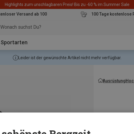
Highlights zum unschlagbaren Preis! Bis zu -60 % im Summer Sale
enloser Versand ab 100
100 Tage kostenlose 
o
Sportarten
Leider ist der gewünschte Artikel nicht mehr verfügbar.
Ausrüstung
Hoch
schönste Bergzeit...