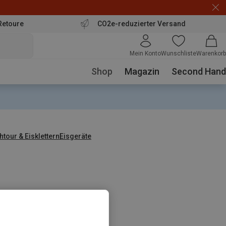
Retoure
CO2e-reduzierter Versand
Mein Konto
Wunschliste
Warenkorb
Shop
Magazin
Second Hand
tour & Eisklettern
Eisgeräte