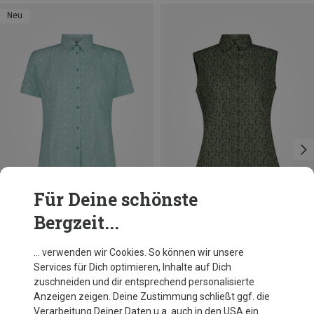
Neu
Für Deine schönste
Bergzeit...
Größen
Größen
+1
+2
S
M
L
XL
XXL
CMP
CMP
… verwenden wir Cookies. So können wir unsere
Damen Bluse
Damen Bluse
Services für Dich optimieren, Inhalte auf Dich
49,95 €
41,82 €
zuschneiden und dir entsprechend personalisierte
Anzeigen zeigen. Deine Zustimmung schließt ggf. die
Verarbeitung Deiner Daten u.a. auch in den USA ein.