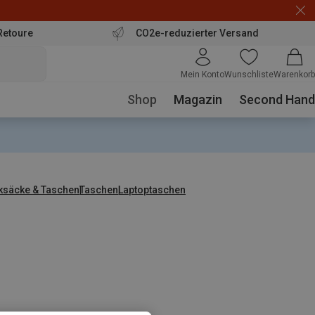
Retoure
CO2e-reduzierter Versand
Mein Konto
Wunschliste
Warenkorb
Shop
Magazin
Second Hand
ksäcke & Taschen
Taschen
Laptoptaschen