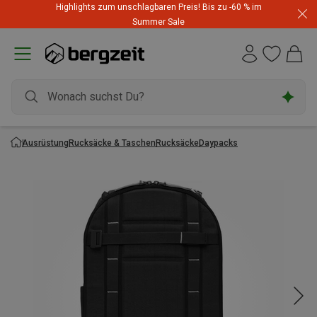
Highlights zum unschlagbaren Preis! Bis zu -60 % im
Summer Sale
Ausrüstung
Rucksäcke & Taschen
Rucksäcke
Daypacks