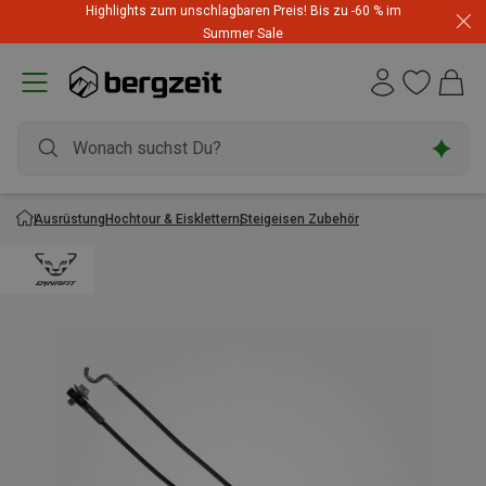
Highlights zum unschlagbaren Preis! Bis zu -60 % im
Summer Sale
Ausrüstung
Hochtour & Eisklettern
Steigeisen Zubehör