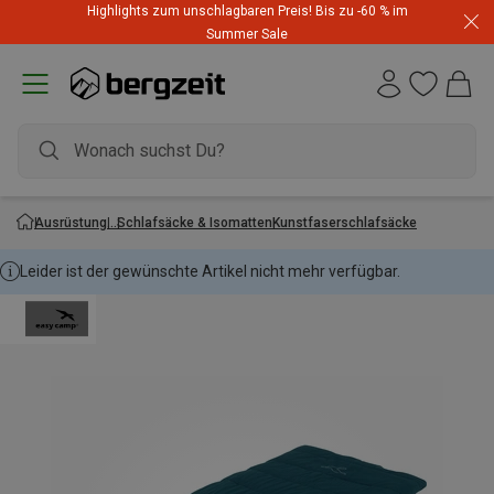
Highlights zum unschlagbaren Preis! Bis zu -60 % im
Dynafit Hammerangebot! Reduzierte Outfits für neue
Summer Sale
Abenteuer
Ausrüstung
Schlafsäcke & Isomatten
Kunstfaserschlafsäcke
Leider ist der gewünschte Artikel nicht mehr verfügbar.