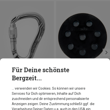
Für Deine schönste
Bergzeit...
Du sparst 10%
Edelrid
… verwenden wir Cookies. So können wir unsere
HMS Bulletproof Screw Eco Karabiner
Services für Dich optimieren, Inhalte auf Dich
22,95 €
zuschneiden und dir entsprechend personalisierte
Anzeigen zeigen. Deine Zustimmung schließt ggf. die
Verarbeitung Deiner Daten u.a. auch in den USA ein.