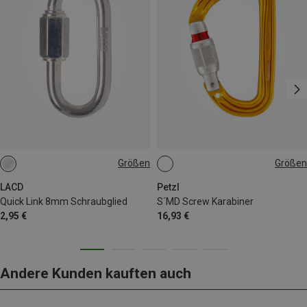
Größen
Größen
ONE SIZE
SCREW-LOCK
LACD
Petzl
Quick Link 8mm Schraubglied
S´MD Screw Karabiner
2,95 €
16,93 €
Andere Kunden kauften auch