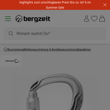
Highlights zum unschlagbaren Preis! Bis zu -60 % im
Summer Sale
Ausrüstung
Kletterausrüstung & Boulderausrüstung
Karabiner