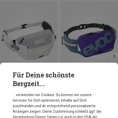
Für Deine schönste
Bergzeit...
Du sparst 23%
Größen
3L
Evoc
… verwenden wir Cookies. So können wir unsere
Hip Pack 3 Hüfttasche
Services für Dich optimieren, Inhalte auf Dich
90,50 €
zuschneiden und dir entsprechend personalisierte
Anzeigen zeigen. Deine Zustimmung schließt ggf. die
Verarbeitung Deiner Daten u.a. auch in den USA ein.