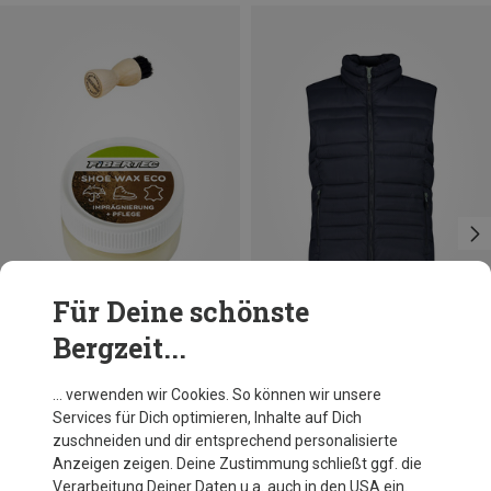
Für Deine schönste
Bergzeit...
Du sparst 24%
Größen
28ML
Fibertec
… verwenden wir Cookies. So können wir unsere
Shoe Care Kit Mini
Services für Dich optimieren, Inhalte auf Dich
7,68 €
zuschneiden und dir entsprechend personalisierte
Anzeigen zeigen. Deine Zustimmung schließt ggf. die
Verarbeitung Deiner Daten u.a. auch in den USA ein.