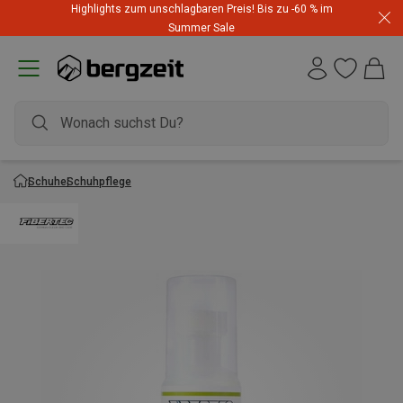
Highlights zum unschlagbaren Preis! Bis zu -60 % im
Summer Sale
Schuhe
Schuhpflege