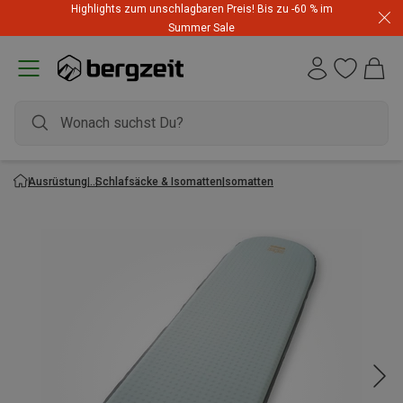
Highlights zum unschlagbaren Preis! Bis zu -60 % im
Summer Sale
Ausrüstung
Schlafsäcke & Isomatten
Isomatten