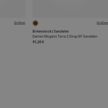
Größen
Größen
36
39
40
Birkenstock | Sandalen
Damen Mogami Terra 2 Strap BF Sandalen
91,20 €