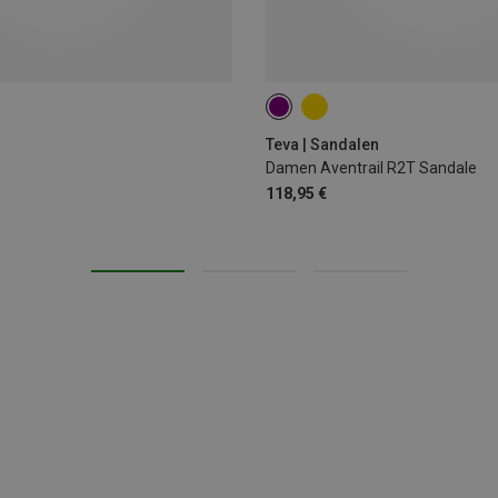
37
40
41
Teva | Sandalen
Damen Aventrail R2T Sandale
118,95 €