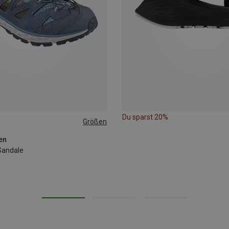
Du sparst 20%
Größen
9
41
42
en
Sandale