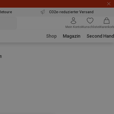
Retoure
CO2e-reduzierter Versand
Mein Konto
Wunschliste
Warenkorb
Shop
Magazin
Second Hand
n