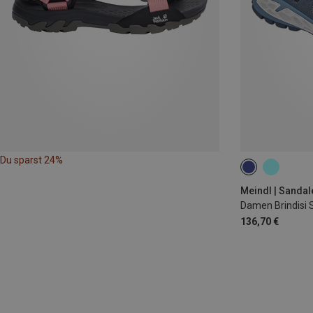
Du sparst 24%
37
38
3
Meindl | Sandal
Damen Brindisi 
136,70 €