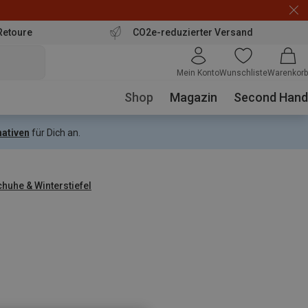
Retoure
CO2e-reduzierter Versand
Mein Konto
Wunschliste
Warenkorb
Shop
Magazin
Second Hand
nativen
für Dich an.
huhe & Winterstiefel