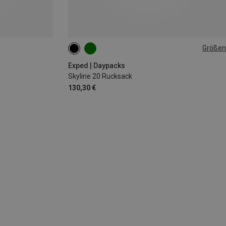
Größen
20L | L-XL
20L | S-M
Exped | Daypacks
Skyline 20 Rucksack
130,30 €