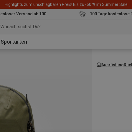
Highlights zum unschlagbaren Preis! Bis zu -60 % im Summer Sale
enloser Versand ab 100
100 Tage kostenlose 
o
Sportarten
Ausrüstung
Ruc