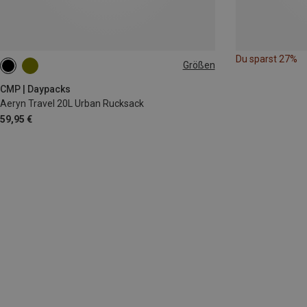
Du sparst 27%
Größen
20L
CMP | Daypacks
Aeryn Travel 20L Urban Rucksack
59,95 €