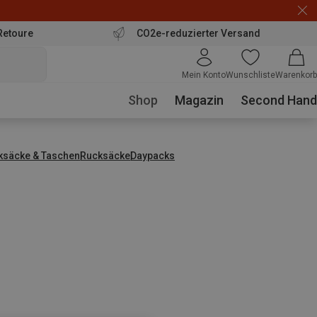
Retoure
CO2e-reduzierter Versand
Mein Konto
Wunschliste
Warenkorb
Shop
Magazin
Second Hand
ksäcke & Taschen
Rucksäcke
Daypacks